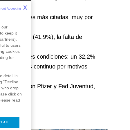
X
hout Accepting 
las prioridades más citadas, muy por
n our
to keep it
larios bajos (41,9%), la falta de
partners),
ful to users
)
ing
cookies
pero en peores condiciones: un 32,2%
ding for
sufrir estrés continuo por motivos
e detail in
ng "Decline
por Fundación Pfizer y Fad Juventud,
s
who drop
ase click on
spaña
please read
t All