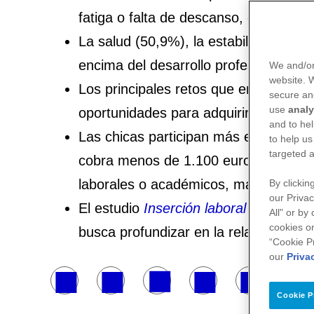
fatiga o falta de descanso, especialm
La salud (50,9%), la estabilidad labo
encima del desarrollo profesional o el 
We and/or
website.
Los principales retos que enfrenta la 
secure an
use
analy
oportunidades para adquirir experienc
and to hel
Las chicas participan más en el merc
to help us
targeted a
cobra menos de 1.100 euros al mes fr
laborales o académicos, más del dobl
By clickin
our Privac
El estudio
Inserción laboral juvenil: 
All" or by
cookies on
busca profundizar en la relación entr
“Cookie P
our
Priva
Cookie P