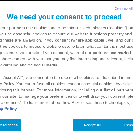
ente quienes trabajan y estudian a la vez
Continue wit
We need your consent to proceed
ral (44,4%) y disponer de tiempo libre (32,4%) son 
éxito en el trabajo
 our partners use cookies and other similar technologies (“cookies”) o
 We use
essential
cookies to ensure our website functions properly and 
juventud con respecto al mercado laboral son los sa
d these are always on. If you consent (where applicable), we (and our 
tics
cookies to measure website use, to learn what content is most use
ia (35,5%) y la dificultad para emanciparse (32,6%
p us improve our site. If you consent, we and our partners use
market
ado laboral que los chicos (64,1% frente a 51%), 
 share content with you that you may find interesting and relevant, inclu
dvertising and on social media.
ente al 20,7% de ellos. Además, el 39,5% declara 
e que los chicos (17,8%)
g "Accept All", you consent to the use of all cookies, as described in mor
y Policy. You can refuse all cookies, except essential cookies, by clicki
aspiraciones, preocupaciones y desafíos
, elaborado 
 closing this banner. For more information, including our
list of partner
 our site, to manage your preferences or to withdraw your consent, ple
e empleo, expectativas y salud de la juventud en E
references”. To learn more about how Pfizer uses these technologies, 
cy Policy
.
references
Accept All
Rejec