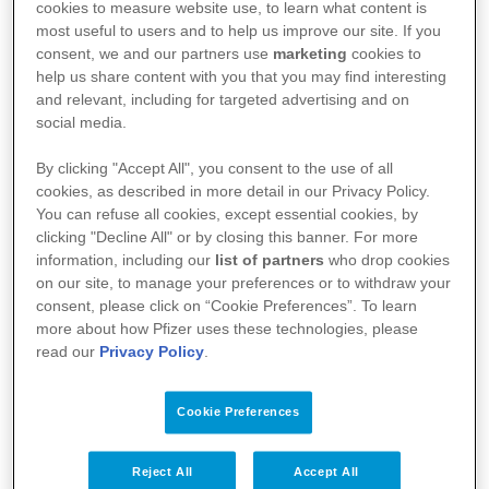
cookies to measure website use, to learn what content is
Están dirigidos a investigadores españoles de
most useful to users and to help us improve our site. If you
consent, we and our partners use
marketing
cookies to
hasta 40 años cuyos trabajos hayan sido
help us share content with you that you may find interesting
publicados a lo largo de 2025 en revistas
and relevant, including for targeted advertising and on
social media.
científicas indexadas en el Science Citation
Index
By clicking "Accept All", you consent to the use of all
El plazo para presentar candidaturas
cookies, as described in more detail in our Privacy Policy.
You can refuse all cookies, except essential cookies, by
permanecerá abierto hasta el 10 de abril de
clicking "Decline All" or by closing this banner. For more
2026 (inclusive)
information, including our
list of partners
who drop cookies
on our site, to manage your preferences or to withdraw your
consent, please click on “Cookie Preferences”. To learn
more about how Pfizer uses these technologies, please
read our
Privacy Policy
.
Madrid, 5 de febrero de 2026.-
La Fundación
Cookie Preferences
Pfizer abre el plazo de presentación de
candidaturas para la
XXVII edición de los
Reject All
Accept All