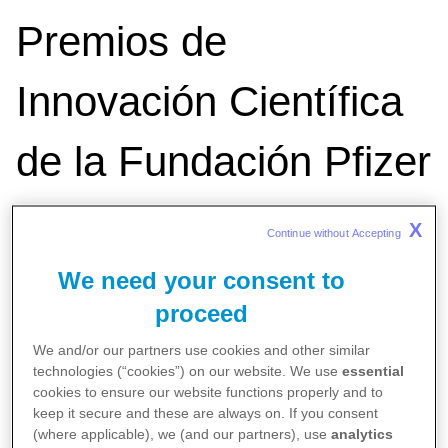
Premios de
Innovación Científica
de la Fundación Pfizer
para Jóvenes
X
Continue without Accepting 
Investigadores
We need your consent to
proceed
We and/or our partners use cookies and other similar
Los premios, dotados con 15.000 euros por
technologies (“cookies”) on our website. We use
essential
categoría, reconocen la excelencia científica
cookies to ensure our website functions properly and to
en las modalidades de Investigación Básica e
keep it secure and these are always on. If you consent
(where applicable), we (and our partners), use
analytics
Investigación Clínica